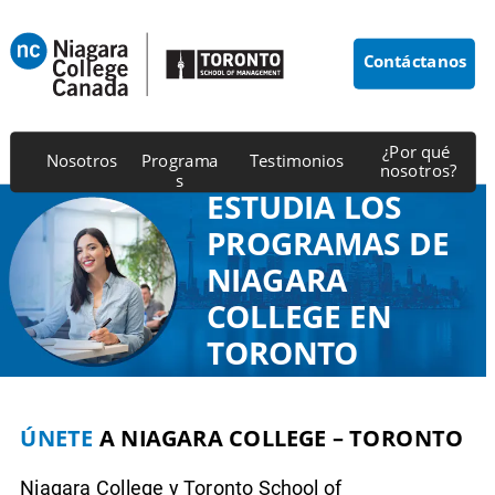
Contáctanos
¿Por qué 
Nosotros
Programa
Testimonios
nosotros?
s
ESTUDIA LOS 
PROGRAMAS DE 
NIAGARA 
COLLEGE EN 
TORONTO
ÚNETE
 A NIAGARA COLLEGE – TORONTO
Niagara College y Toronto School of 