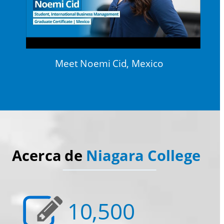
Meet Noemi Cid, Mexico
Acerca de 
Niagara College 
10,500